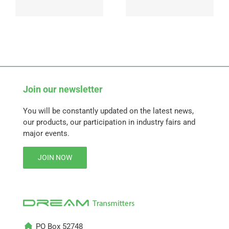
Καλή Χρονιά
δωρεάν επίδειξη τζόγου
Join our newsletter
You will be constantly updated on the latest news,
our products, our participation in industry fairs and
major events.
JOIN NOW
PO Box 52748