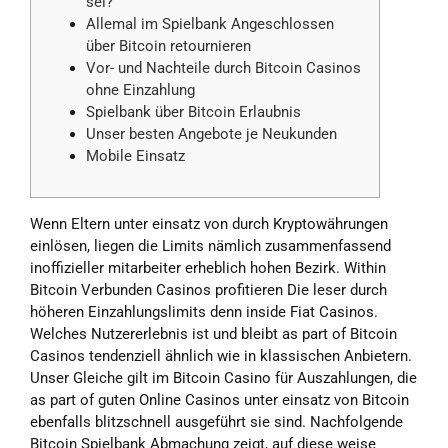
sei?
Allemal im Spielbank Angeschlossen
über Bitcoin retournieren
Vor- und Nachteile durch Bitcoin Casinos
ohne Einzahlung
Spielbank über Bitcoin Erlaubnis
Unser besten Angebote je Neukunden
Mobile Einsatz
Wenn Eltern unter einsatz von durch Kryptowährungen
einlösen, liegen die Limits nämlich zusammenfassend
inoffizieller mitarbeiter erheblich hohen Bezirk. Within
Bitcoin Verbunden Casinos profitieren Die leser durch
höheren Einzahlungslimits denn inside Fiat Casinos.
Welches Nutzererlebnis ist und bleibt as part of Bitcoin
Casinos tendenziell ähnlich wie in klassischen Anbietern.
Unser Gleiche gilt im Bitcoin Casino für Auszahlungen, die
as part of guten Online Casinos unter einsatz von Bitcoin
ebenfalls blitzschnell ausgeführt sie sind. Nachfolgende
Bitcoin Spielbank Abmachung zeigt, auf diese weise