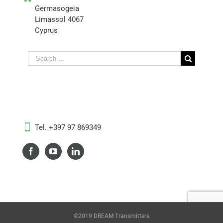
Germasogeia
Limassol 4067
Cyprus
Search
for:
Tel. +397 97 869349
©2019 DREAM Transmitters