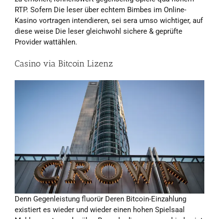
RTP. Sofern Die leser über echtem Bimbes im Online-
Kasino vortragen intendieren, sei sera umso wichtiger, auf
diese weise Die leser gleichwohl sichere & geprüfte
Provider wattählen.
Casino via Bitcoin Lizenz
Denn Gegenleistung fluorür Deren Bitcoin-Einzahlung
existiert es wieder und wieder einen hohen Spielsaal