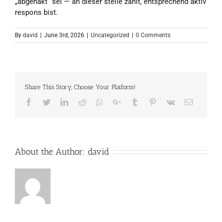
„abgehakt“ sei — an dieser stelle zählt, entsprechend aktiv
respons bist.
By
david
|
June 3rd, 2026
|
Uncategorized
|
0 Comments
Share This Story, Choose Your Platform!
Facebook
Twitter
LinkedIn
Reddit
Whatsapp
Google+
Tumblr
Pinterest
Vk
Email
About the Author:
david