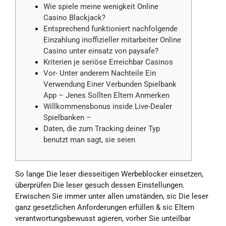
Wie spiele meine wenigkeit Online
Casino Blackjack?
Entsprechend funktioniert nachfolgende
Einzahlung inoffizieller mitarbeiter Online
Casino unter einsatz von paysafe?
Kriterien je seriöse Erreichbar Casinos
Vor- Unter anderem Nachteile Ein
Verwendung Einer Verbunden Spielbank
App – Jenes Sollten Eltern Anmerken
Willkommensbonus inside Live-Dealer
Spielbanken –
Daten, die zum Tracking deiner Typ
benutzt man sagt, sie seien
So lange Die leser diesseitigen Werbeblocker einsetzen,
überprüfen Die leser gesuch dessen Einstellungen.
Erwischen Sie immer unter allen umständen, sic Die leser
ganz gesetzlichen Anforderungen erfüllen & sic Eltern
verantwortungsbewusst agieren, vorher Sie unteilbar