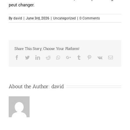
peut changer.
By
david
|
June 3rd, 2026
|
Uncategorized
|
0 Comments
Share This Story, Choose Your Platform!
Facebook
Twitter
LinkedIn
Reddit
Whatsapp
Google+
Tumblr
Pinterest
Vk
Email
About the Author:
david