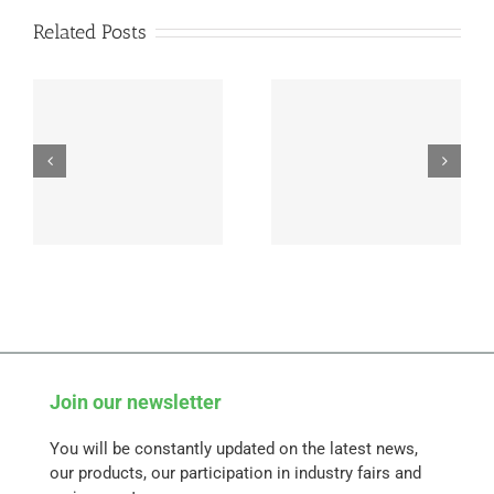
Related Posts
2013 automat w Twojej
na
Bonus za registráciu
mieściny? nv casino
e
bez vkladu Všetko, čo
Stwierdź kategorię
ý
potrebujete vedieť
Samochody dla osób
-2110194437
fizycznych
Join our newsletter
You will be constantly updated on the latest news,
our products, our participation in industry fairs and