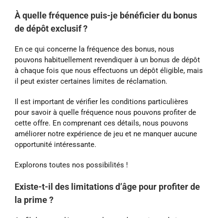
À quelle fréquence puis-je bénéficier du bonus
de dépôt exclusif ?
En ce qui concerne la fréquence des bonus, nous
pouvons habituellement revendiquer à un bonus de dépôt
à chaque fois que nous effectuons un dépôt éligible, mais
il peut exister certaines limites de réclamation.
Il est important de vérifier les conditions particulières
pour savoir à quelle fréquence nous pouvons profiter de
cette offre. En comprenant ces détails, nous pouvons
améliorer notre expérience de jeu et ne manquer aucune
opportunité intéressante.
Explorons toutes nos possibilités !
Existe-t-il des limitations d’âge pour profiter de
la prime ?