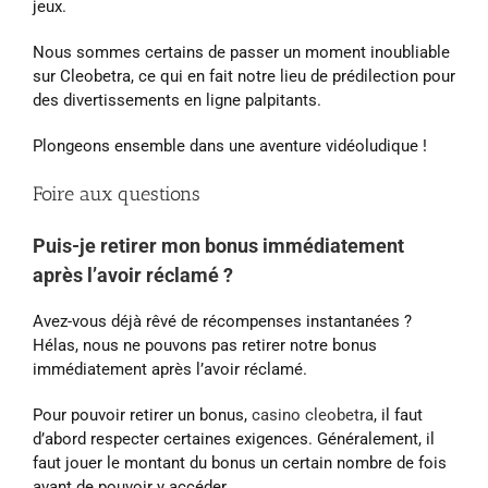
jeux.
Nous sommes certains de passer un moment inoubliable
sur Cleobetra, ce qui en fait notre lieu de prédilection pour
des divertissements en ligne palpitants.
Plongeons ensemble dans une aventure vidéoludique !
Foire aux questions
Puis-je retirer mon bonus immédiatement
après l’avoir réclamé ?
Avez-vous déjà rêvé de récompenses instantanées ?
Hélas, nous ne pouvons pas retirer notre bonus
immédiatement après l’avoir réclamé.
Pour pouvoir retirer un bonus,
casino cleobetra
, il faut
d’abord respecter certaines exigences. Généralement, il
faut jouer le montant du bonus un certain nombre de fois
avant de pouvoir y accéder.