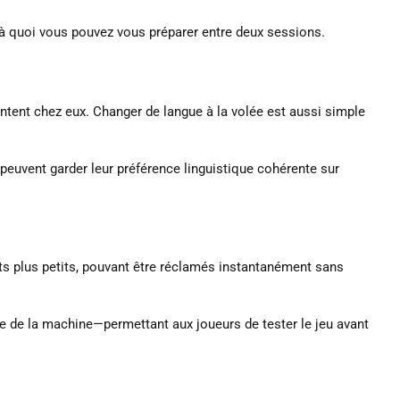
e à quoi vous pouvez vous préparer entre deux sessions.
ntent chez eux. Changer de langue à la volée est aussi simple
s peuvent garder leur préférence linguistique cohérente sur
ts plus petits, pouvant être réclamés instantanément sans
e de la machine—permettant aux joueurs de tester le jeu avant