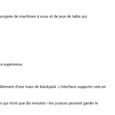
 soignée de machines à sous et de jeux de table qui
te expérience.
lement d’une main de blackjack. L’interface supporte cela en
 qui n’ont que dix minutes—les joueurs peuvent garder le