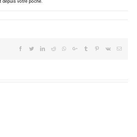
t depuis votre poche.
Facebook
Twitter
LinkedIn
Reddit
Whatsapp
Google+
Tumblr
Pinterest
Vk
Email