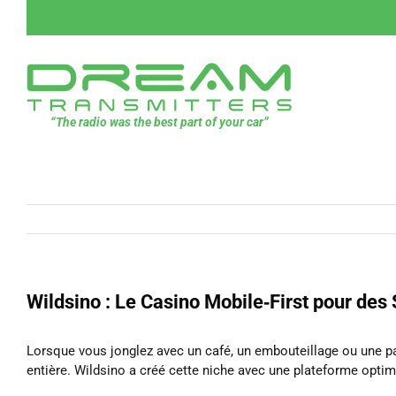
Skip
to
content
“The radio was the best part of your car”
Wildsino : Le Casino Mobile‑First pour des
Lorsque vous jonglez avec un café, un embouteillage ou une p
entière. Wildsino a créé cette niche avec une plateforme opti