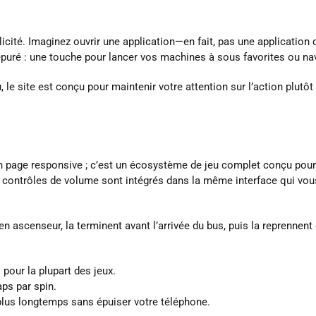
mplicité. Imaginez ouvrir une application—en fait, pas une applicatio
uré : une touche pour lancer vos machines à sous favorites ou navig
, le site est conçu pour maintenir votre attention sur l’action plutô
 page responsive ; c’est un écosystème de jeu complet conçu pour l’
es contrôles de volume sont intégrés dans la même interface qui vo
n ascenseur, la terminent avant l’arrivée du bus, puis la reprennen
ur la plupart des jeux.
aps par spin.
lus longtemps sans épuiser votre téléphone.