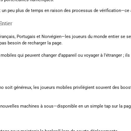
ent un peu plus de temps en raison des processus de vérification—c
Entier
Français, Portugais et Norvégien—les joueurs du monde entier se se
 pas besoin de recharger la page.
 mobiles qui peuvent changer d’appareil ou voyager à l’étranger ; il
 soit généreux, les joueurs mobiles privilégient souvent des boos
s nouvelles machines à sous—disponible en un simple tap sur la pag