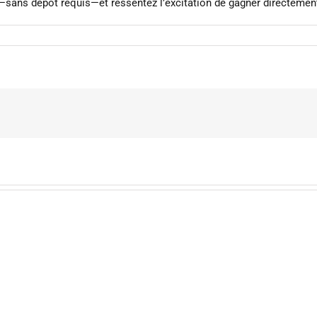
—sans dépôt requis—et ressentez l’excitation de gagner directemen