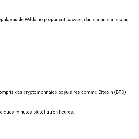
 populaires de Wildsino proposent souvent des mises minimales
y compris des cryptomonnaies populaires comme Bitcoin (BTC)
quelques minutes plutôt qu’en heures.