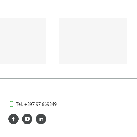
Test Post Created
Tel. +397 97 869349