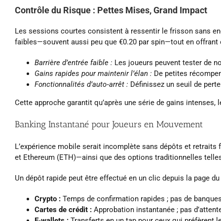
Contrôle du Risque : Pettes Mises, Grand Impact
Les sessions courtes consistent à ressentir le frisson sans e
faibles—souvent aussi peu que €0.20 par spin—tout en offrant 
Barrière d’entrée faible :
Les joueurs peuvent tester de no
Gains rapides pour maintenir l’élan :
De petites récompens
Fonctionnalités d’auto‑arrêt :
Définissez un seuil de perte 
Cette approche garantit qu’après une série de gains intenses, l
Banking Instantané pour Joueurs en Mouvement
L’expérience mobile serait incomplète sans dépôts et retrait
et Ethereum (ETH)—ainsi que des options traditionnelles telles
Un dépôt rapide peut être effectué en un clic depuis la page du
Crypto :
Temps de confirmation rapides ; pas de banques
Cartes de crédit :
Approbation instantanée ; pas d’attent
E‑wallets :
Transferts en un tap pour ceux qui préfèrent l