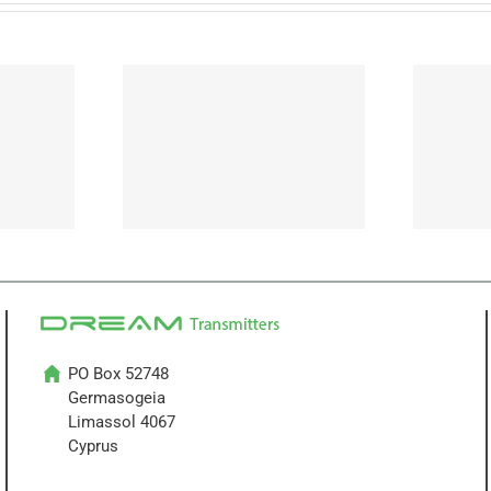
und Aktionen in
Just Bonuses and Promotions
videnzbasierter
(NZ): An Evidence-Based
blick
Review
PO Box 52748
Germasogeia
Limassol 4067
Cyprus