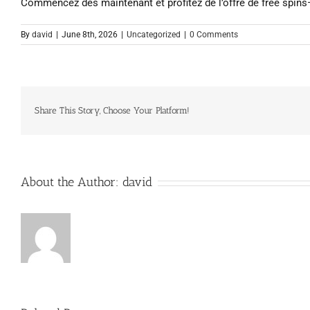
Commencez dès maintenant et profitez de l’offre de free spins
By
david
|
June 8th, 2026
|
Uncategorized
|
0 Comments
Share This Story, Choose Your Platform!
About the Author:
david