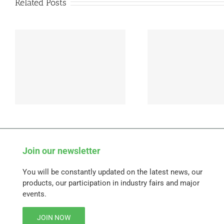
Related Posts
Janusz Casino – Quick‑Hit Slots
Nalu Bonusse 
d
& Fast‑Paced Action for the
Deutschland: e
Modern Player
Über
Join our newsletter
You will be constantly updated on the latest news, our
products, our participation in industry fairs and major
events.
JOIN NOW