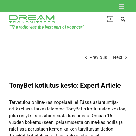
Skip
to
content
“The radio was the best part of your car”
Previous
Next
TonyBet kotiutus kesto: Expert Article
Tervetuloa online-kasinopelaajille! Tässä asiantuntija-
artikkelissa tarkastelemme TonyBetin kotiutusten kestoa,
joka on yksi suosituimmista kasinoista. Omaan 15
vuoden kokemukseeni pelaamisesta online-kasinoilla ja
ruletissa perustuen kerron kaiken tarvittavan tiedon
TonyBet kotiutuksista. Lue artikkelista lisää!