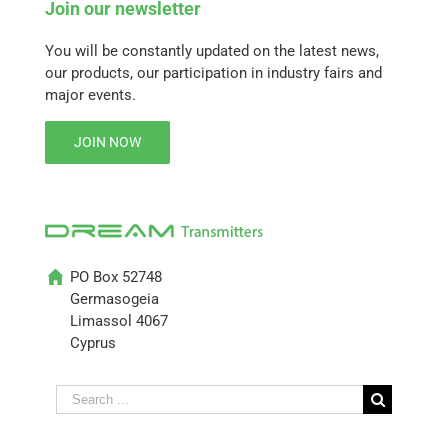
Join our newsletter
You will be constantly updated on the latest news,
our products, our participation in industry fairs and
major events.
JOIN NOW
PO Box 52748
Germasogeia
Limassol 4067
Cyprus
Search
for: