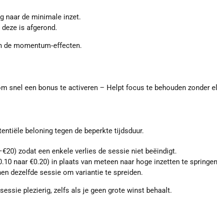
ug naar de minimale inzet.
t deze is afgerond.
 van de momentum‑effecten.
 snel een bonus te activeren – Helpt focus te behouden zonder el
entiële beloning tegen de beperkte tijdsduur.
20) zodat een enkele verlies de sessie niet beëindigt.
.10 naar €0.20) in plaats van meteen naar hoge inzetten te springen
nen dezelfde sessie om variantie te spreiden.
ssie plezierig, zelfs als je geen grote winst behaalt.