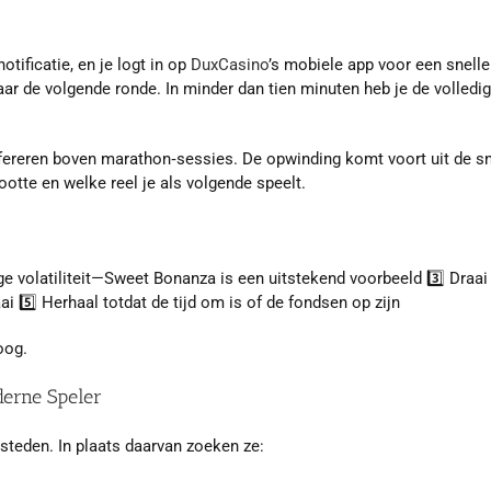
otificatie, en je logt in op
DuxCasino
’s mobiele app voor een snelle
aar de volgende ronde. In minder dan tien minuten heb je de volledi
refereren boven marathon‑sessies. De opwinding komt voort uit de s
ootte en welke reel je als volgende speelt.
ge volatiliteit—Sweet Bonanza is een uitstekend voorbeeld 3️⃣ Draai d
i 5️⃣ Herhaal totdat de tijd om is of de fondsen op zijn
oog.
derne Speler
steden. In plaats daarvan zoeken ze: