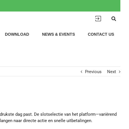
Sear
for:
DOWNLOAD
NEWS & EVENTS
CONTACT US
Previous
Next
 drukste dag past. De slotselectie van het platform—variërend
ngen naar directe actie en snelle uitbetalingen.