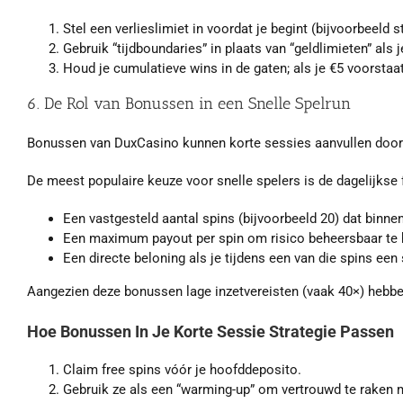
Stel een verlieslimiet in voordat je begint (bijvoorbeeld s
Gebruik “tijdboundaries” in plaats van “geldlimieten” als j
Houd je cumulatieve wins in de gaten; als je €5 voorstaa
6. De Rol van Bonussen in een Snelle Spelrun
Bonussen van DuxCasino kunnen korte sessies aanvullen door ext
De meest populaire keuze voor snelle spelers is de dagelijkse
Een vastgesteld aantal spins (bijvoorbeeld 20) dat binne
Een maximum payout per spin om risico beheersbaar te
Een directe beloning als je tijdens een van die spins een s
Aangezien deze bonussen lage inzetvereisten (vaak 40×) hebben e
Hoe Bonussen In Je Korte Sessie Strategie Passen
Claim free spins vóór je hoofddeposito.
Gebruik ze als een “warming-up” om vertrouwd te raken me