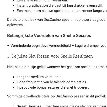
Een snelle return on investment.
Instant gratification die past bij hun drukke levensstijl.
Een manier om nieuwe spellen te testen zonder lange ver
De slotbibliotheek van DuxCasino speelt in op deze vraag door 
opleveren.
Belangrijkste Voordelen van Snelle Sessies
– Verminderde cognitieve vermoeidheid – Lagere drempel voor
3. De Juiste Slot Kiezen voor Snelle Resultaten
Niet alle slots zijn gelijk wanneer het gaat om snelle uitkoms
Laag tot medium volatiliteit.
Hoge frequentie van betalende combinaties.
Ingebouwde bonusfeatures die snel triggeren.
Sommige opvallende titels op DuxCasino passen in dit profiel:
Sweet Bonanza
– met free spins die na slechts een paa