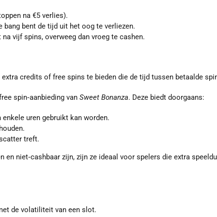
toppen na €5 verlies).
e bang bent de tijd uit het oog te verliezen.
t na vijf spins, overweeg dan vroeg te cashen.
ra credits of free spins te bieden die de tijd tussen betaalde spin
 free spin‑aanbieding van
Sweet Bonanza
. Deze biedt doorgaans:
n enkele uren gebruikt kan worden.
 houden.
catter treft.
n niet‑cashbaar zijn, zijn ze ideaal voor spelers die extra speeldu
t de volatiliteit van een slot.