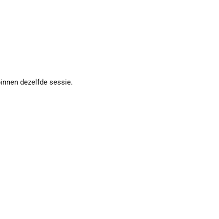
binnen dezelfde sessie.