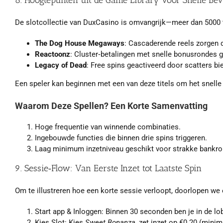
8. Hoogtepunten uit de Game Library voor Snelle Bev
De slotcollectie van DuxCasino is omvangrijk—meer dan 5000 t
The Dog House Megaways
: Cascaderende reels zorgen d
Reactoonz
: Cluster‑betalingen met snelle bonusrondes 
Legacy of Dead
: Free spins geactiveerd door scatters bi
Een speler kan beginnen met een van deze titels om het snelle 
Waarom Deze Spellen? Een Korte Samenvatting
Hoge frequentie van winnende combinaties.
Ingebouwde functies die binnen drie spins triggeren.
Laag minimum inzetniveau geschikt voor strakke bankrol
9. Sessie‑Flow: Van Eerste Inzet tot Laatste Spin
Om te illustreren hoe een korte sessie verloopt, doorlopen we
Start app & Inloggen: Binnen 30 seconden ben je in de lo
Kies Slot: Kies
Sweet Bonanza
, zet inzet op €0.20 (minim