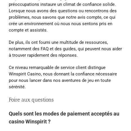
préoccupations instaure un climat de confiance solide.
Lorsque nous avons des questions ou rencontrons des
problèmes, nous savons que notre avis compte, ce qui
crée un environnement où nous nous sentons pris en
compte et assistés.
De plus, ils ont fourni une multitude de ressources,
notamment des FAQ et des guides, qui peuvent nous aider
à trouver rapidement des réponses.
Ce niveau remarquable de service client distingue
Winspirit Casino, nous donnant la confiance nécessaire
pour nous lancer dans nos aventures de jeu en toute
sérénité.
Foire aux questions
Quels sont les modes de paiement acceptés au
casino Winspirit ?