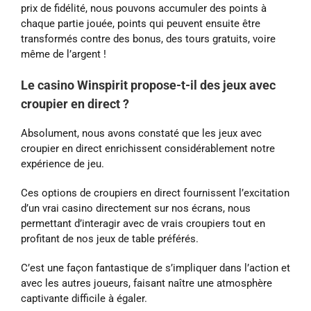
prix de fidélité, nous pouvons accumuler des points à
chaque partie jouée, points qui peuvent ensuite être
transformés contre des bonus, des tours gratuits, voire
même de l’argent !
Le casino Winspirit propose-t-il des jeux avec
croupier en direct ?
Absolument, nous avons constaté que les jeux avec
croupier en direct enrichissent considérablement notre
expérience de jeu.
Ces options de croupiers en direct fournissent l’excitation
d’un vrai casino directement sur nos écrans, nous
permettant d’interagir avec de vrais croupiers tout en
profitant de nos jeux de table préférés.
C’est une façon fantastique de s’impliquer dans l’action et
avec les autres joueurs, faisant naître une atmosphère
captivante difficile à égaler.