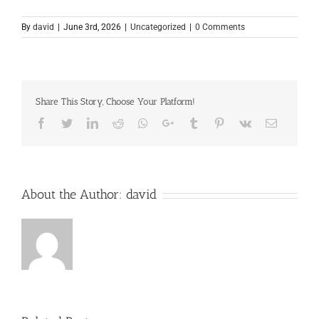
By
david
|
June 3rd, 2026
|
Uncategorized
|
0 Comments
Share This Story, Choose Your Platform!
Facebook
Twitter
LinkedIn
Reddit
Whatsapp
Google+
Tumblr
Pinterest
Vk
Email
About the Author:
david