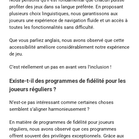
Nous pensons qu’il est fondamental que chacun puisse
profiter des jeux dans sa langue préférée. En proposant
plusieurs choix linguistiques, nous garantissons aux
joueurs une expérience de navigation fluide et un accès à
toutes les fonctionnalités sans difficulté.
Que vous parliez anglais, nous avons observé que cette
accessibilité améliore considérablement notre expérience
de jeu.
C’est réellement un pas en avant vers l’inclusion !
Existe-t-il des programmes de fidélité pour les
joueurs réguliers ?
N’est-ce pas intéressant comme certaines choses
semblent s’aligner harmonieusement ?
En matière de programmes de fidélité pour joueurs
réguliers, nous avons observé que ces programmes
offrent souvent des privilèges exceptionnels. Grâce aux