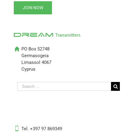
JOIN NOW
PO Box 52748
Germasogeia
Limassol 4067
Cyprus
Search
for:
Tel. +397 97 869349