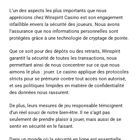
L’un des aspects les plus importants que nous
apprécions chez Winspirit Casino est son engagement
infaillible envers la sécurité des joueurs. Nous avons
l’assurance que nos informations personnelles sont
protégées grâce à une technologie de cryptage de pointe.
Que ce soit pour des dépôts ou des retraits, Winspirit
garantit la sécurité de toutes les transactions, nous
permettant ainsi de nous concentrer sur ce que nous
aimons le plus : jouer. Le casino applique des protocoles
stricts pour se prémunir contre tout accès non autorisé,
et ses politiques limpides en matière de confidentialité
des données nous rassurent.
De plus, leurs mesures de jeu responsable témoignent
d’un réel souci de notre bien-être. Il ne s’agit pas
seulement de prendre plaisir à jouer, mais aussi de se
sentir en sécurité en le faisant.
Dans un monde où la sécurité en ligne est essentielle,